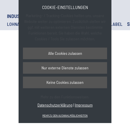
COOKIE-EINSTELLUNGEN
INDUSTRIE
HANDEL
HANDEL
Marketing- / Tracking-Cookies helfen uns, unsere
Website weiter zu optimieren. Zusätzlich stellen wir
S
LOHNABFÜLLUNG
EIGENMARKE SINA
PRIVATE LABEL
ggf. mit weiteren externen Diensten bestimmte
Funktionen bereit. Sie haben die Wahl, welche
Cookies / Tools Sie zulassen möchten.
Alle Cookies zulassen
Nur externe Dienste zulassen
Keine Cookies zulassen
Mehr zu den Funktionsweisen:
Datenschutzerklärung
|
Impressum
MEHR ZU DEN AUSWAHLMÖGLICHKEITEN